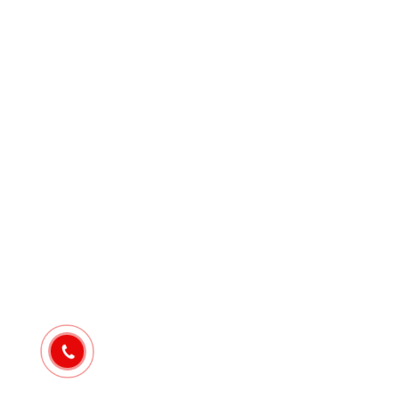
TẠI TRỤ SỞ CHÍNH HAPPY DREAM HÀN QUỐC
29 Tháng 5, 2026
DU LỊCH HÀN QUỐC- HAPPY L&B KHU VỰC MIỀN
BẮC 2026
29 Tháng 5, 2026
Happy L&B Việt Nam trao tặng sản phẩm cho Bệnh
viện Trung Ương Quân Đội 108
23 Tháng 8, 2024
DU LỊCH HÀN QUỐC- HAPPY L&B KHU VỰC MIỀN
BẮC 2024
3 Tháng 6, 2024
HAPPY L&B VIỆT NAM